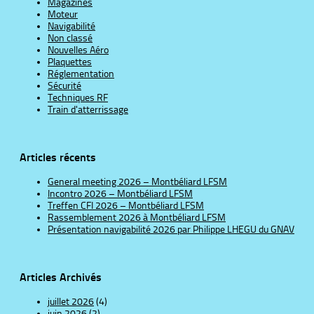
Magazines
Moteur
Navigabilité
Non classé
Nouvelles Aéro
Plaquettes
Réglementation
Sécurité
Techniques RF
Train d'atterrissage
Articles récents
General meeting 2026 – Montbéliard LFSM
Incontro 2026 – Montbéliard LFSM
Treffen CFI 2026 – Montbéliard LFSM
Rassemblement 2026 à Montbéliard LFSM
Présentation navigabilité 2026 par Philippe LHEGU du GNAV
Articles Archivés
juillet 2026
(4)
juin 2026
(2)