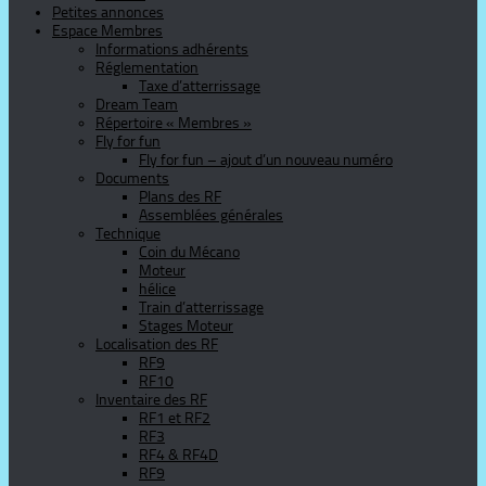
Petites annonces
Espace Membres
Informations adhérents
Réglementation
Taxe d’atterrissage
Dream Team
Répertoire « Membres »
Fly for fun
Fly for fun – ajout d’un nouveau numéro
Documents
Plans des RF
Assemblées générales
Technique
Coin du Mécano
Moteur
hélice
Train d’atterrissage
Stages Moteur
Localisation des RF
RF9
RF10
Inventaire des RF
RF1 et RF2
RF3
RF4 & RF4D
RF9