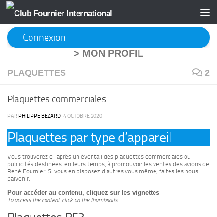
Skip to content
Connexion
>
MON PROFIL
PLAQUETTES
2
Plaquettes commerciales
PAR
PHILIPPE BEZARD
·
4 OCTOBRE 2020
Plaquettes par type d’appareil
Vous trouverez ci-après un éventail des plaquettes commerciales ou
publicités destinées, en leurs temps, à promouvoir les ventes des avions de
René Fournier. Si vous en disposez d’autres vous même, faites les nous
parvenir.
Pour accéder au contenu, cliquez sur les vignettes
To access the content, click on the thumbnails