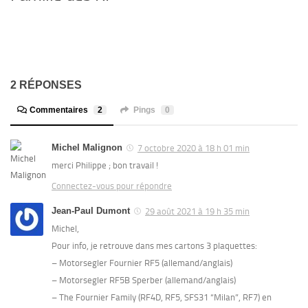
2 RÉPONSES
Commentaires
2
Pings
0
Michel Malignon
7 octobre 2020 à 18 h 01 min
merci Philippe ; bon travail !
Connectez-vous pour répondre
Jean-Paul Dumont
29 août 2021 à 19 h 35 min
Michel,
Pour info, je retrouve dans mes cartons 3 plaquettes:
– Motorsegler Fournier RF5 (allemand/anglais)
– Motorsegler RF5B Sperber (allemand/anglais)
– The Fournier Family (RF4D, RF5, SFS31 “Milan”, RF7) en