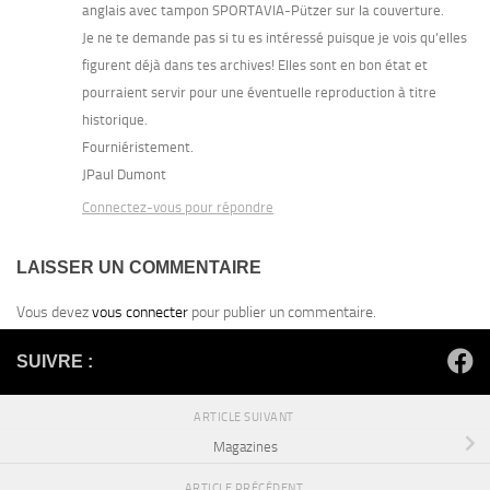
anglais avec tampon SPORTAVIA-Pützer sur la couverture.
Je ne te demande pas si tu es intéressé puisque je vois qu’elles
figurent déjà dans tes archives! Elles sont en bon état et
pourraient servir pour une éventuelle reproduction à titre
historique.
Fourniéristement.
JPaul Dumont
Connectez-vous pour répondre
LAISSER UN COMMENTAIRE
Vous devez
vous connecter
pour publier un commentaire.
SUIVRE :
ARTICLE SUIVANT
Magazines
ARTICLE PRÉCÉDENT