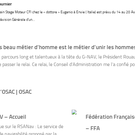
ournier
ain Stage Moteur CFI chez le « dottore » Eugenio à Envie ( Italie) est prévu du 14 au 20 Av
 Révision Générale d’un…
us beau métier d’homme est le métier d’unir les homme
 parcours long et talentueux à la tête du G-NAV, le Président Rouau
passer le relai. Ce relai, le Conseil d’Administration me l’a confié po
d’OSAC | OSAC
 – Accueil
Fédération Françai
e sur le RSANav : Le service de
– FFA
de navigabilité proposé par la