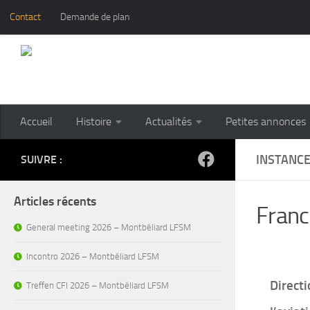
Contact
Demande de plan
Skip to content
Accueil
Histoire
Actualités
Petites annonces
INSTANCE
SUIVRE :
Articles récents
Franc
General meeting 2026 – Montbéliard LFSM
Incontro 2026 – Montbéliard LFSM
Directi
Treffen CFI 2026 – Montbéliard LFSM