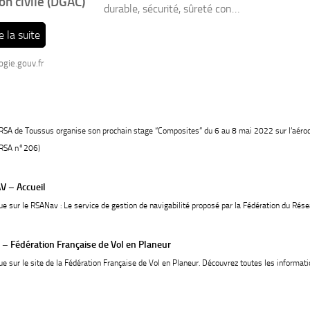
ion civile (DGAC)
durable, sécurité, sûreté con…
e la suite
gie.gouv.fr
 RSA de Toussus organise son prochain stage “Composites” du 6 au 8 mai 2022 sur l’aér
 RSA n°206)
 – Accueil
e sur le RSANav : Le service de gestion de navigabilité proposé par la Fédération du Réseau
l – Fédération Française de Vol en Planeur
e sur le site de la Fédération Française de Vol en Planeur. Découvrez toutes les informati