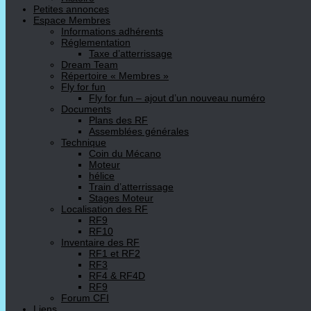
Petites annonces
Espace Membres
Informations adhérents
Réglementation
Taxe d’atterrissage
Dream Team
Répertoire « Membres »
Fly for fun
Fly for fun – ajout d’un nouveau numéro
Documents
Plans des RF
Assemblées générales
Technique
Coin du Mécano
Moteur
hélice
Train d’atterrissage
Stages Moteur
Localisation des RF
RF9
RF10
Inventaire des RF
RF1 et RF2
RF3
RF4 & RF4D
RF9
Forum CFI
Liens