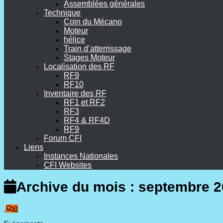
Assemblées générales
Technique
Coin du Mécano
Moteur
hélice
Train d’atterrissage
Stages Moteur
Localisation des RF
RF9
RF10
Inventaire des RF
RF1 et RF2
RF3
RF4 & RF4D
RF9
Forum CFI
Liens
Instances Nationales
CFI Websites
Archive du mois :
septembre 2
0