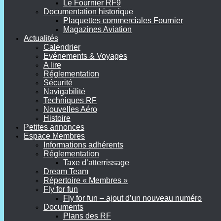
Le Fournier RF9
Documentation historique
Plaquettes commerciales Fournier
Magazines Aviation
Actualités
Calendrier
Evénements & Voyages
A lire
Réglementation
Sécurité
Navigabilité
Techniques RF
Nouvelles Aéro
Histoire
Petites annonces
Espace Membres
Informations adhérents
Réglementation
Taxe d’atterrissage
Dream Team
Répertoire « Membres »
Fly for fun
Fly for fun – ajout d’un nouveau numéro
Documents
Plans des RF