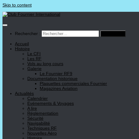
Skip to content
Rechercher :
Accueil
Histoire
Le CFI
Les RF
Vols au long cours
Galerie
Le Fournier RF9
Documentation historique
Plaquettes commerciales Fournier
Magazines Aviation
Actualités
Calendrier
Evénements & Voyages
A lire
Réglementation
Sécurité
Navigabilité
Techniques RF
Nouvelles Aéro
Histoire