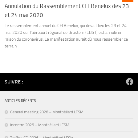
Annulation du Rassemblement CFI Benelux des 23
et 24 mai 2020
Le rassemblement annuel du CFI Benelux, qui devait lieu les 23 et 24
mai 2020 sur l’aéroport régional de Brustem (EBST) est annulé en
raison du coronavirus. La manifestation aurait dû nous rassembler ce
terrain...
SUIVRE :
ARTICLES RÉCENTS
General meeting 2026 – Montbéliard LFSM
Incontro 2026 – Montbéliard LFSM
Treffen CFI 2026 – Montbéliard LFSM