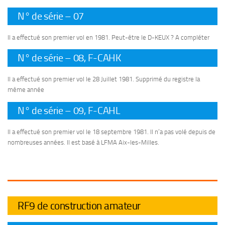
N° de série – 07
Il a effectué son premier vol en 1981. Peut-être le D-KEUX ? A compléter
N° de série – 08, F-CAHK
Il a effectué son premier vol le 28 Juillet 1981. Supprimé du registre la
même année
N° de série – 09, F-CAHL
Il a effectué son premier vol le 18 septembre 1981. Il n’a pas volé depuis de
nombreuses années. Il est basé à LFMA Aix-les-Milles.
RF9 de construction amateur