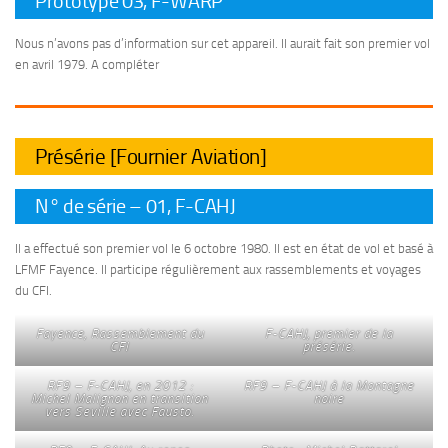
Prototype 03, F-WARP
Nous n’avons pas d’information sur cet appareil. Il aurait fait son premier vol
en avril 1979. A compléter
Présérie [Fournier Aviation]
N° de série – 01, F-CAHJ
Il a effectué son premier vol le 6 octobre 1980. Il est en état de vol et basé à
LFMF Fayence. Il participe régulièrement aux rassemblements et voyages
du CFI.
Fayence, Rassemblement du
F-CAHJ, premier de la
CFI
présérie.
RF9 – F-CAHJ, en 2012 :
RF9 – F-CAHJ à la Montagne
Michel Malignon en transition
noire
vers Seville avec Fausto.