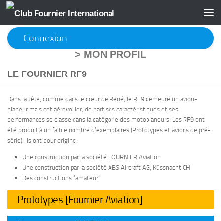
Skip to content
Connexion
>
MON PROFIL
LE FOURNIER RF9
Dans la tête, comme dans le cœur de René, le RF9 demeure un avion-
planeur mais cet aérovoilier, de part ses caractéristiques et ses
performances se classe dans la catégorie des motoplaneurs. Les RF9 ont
été produit à un faible nombre d’exemplaires (Prototypes et avions de pré-
série). Ils ont pour origine :
Une construction par la société FOURNIER Aviation
Une construction par la société ABS Aircraft AG, Küssnacht CH
Des constructions “amateur”
Prototypes [Fournier Aviation]