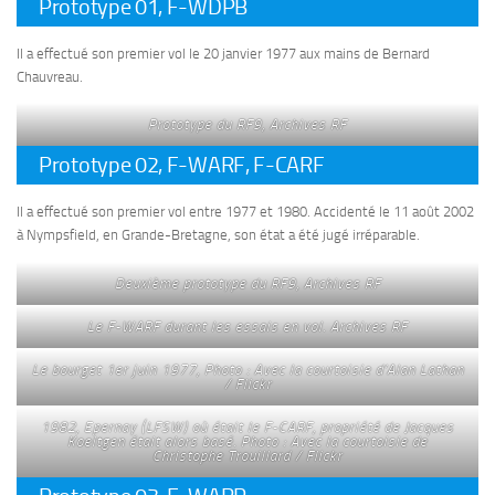
Prototype 01, F-WDPB
Il a effectué son premier vol le 20 janvier 1977 aux mains de Bernard
Chauvreau.
Prototype du RF9, Archives RF
Prototype 02, F-WARF, F-CARF
Il a effectué son premier vol entre 1977 et 1980. Accidenté le 11 août 2002
à Nympsfield, en Grande-Bretagne, son état a été jugé irréparable.
Deuxième prototype du RF9, Archives RF
Le F-WARF durant les essais en vol. Archives RF
Le bourget 1er juin 1977, Photo : Avec la courtoisie d’Alan Lathan
/ Flickr
1982, Epernay (LFSW) où était le F-CARF, propriété de Jacques
Koeltgen était alors basé. Photo : Avec la courtoisie de
Christophe Trouillard / Flickr