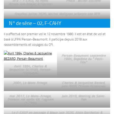
RF9 – F-CAHJ, Au repos
Photo : Michel Battarel
devant son hangar à Fayence
Graulhet Juillet 2020, Michel Malignon préprare son RF9
N° de série – 02, F-CAHY
Il a effectué son premier vol le 12 novembre 1980. Il est en état de vol et
basé à LFPA Persan-Beaumont. Il participe depuis 2018 aux
rassemblements et voyages du CFI.
Persan-Beaumont septembre
1994, Baptême du ” Petit-
Fils”
Avril 1994, Charles &
Jacqueline BEZARD, Persan-
Beaumont
2004, Le Mans Arnage.
Charles & Jacqueline Bezard,
juin 2008, Persan-Beaumont
mai 2017, Le Mans-Arnage,
Juin 2019, Meeting de Saint-
Premier vol après GV, Eugenio
Yan
et Alain
Le F-CAHY en passage à Mouy juin 2020, Alain Berthelier &