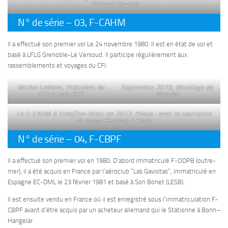
Philippe Bezard
N° de série – 03, F-CAHM
Il a effectué son premier vol Le 24 novembre 1980. Il est en état de vol et
basé à LFLG Grenoble-Le Versoud. Il participe régulièrement aux
rassemblements et voyages du CFI.
Michel Leblanc, Président du
Septembre 2019, décollage de
CFI et son RF9
Vierzon
Le F-CAHM à Schaffen-Diest en 2012. Photo : avec la courtoisie
de Johan Hetebrij / Flickr
N° de série – 04, F-CBPF
Il a effectué son premier vol en 1980. D’abord immatriculé F-ODPB (outre-
mer), il a été acquis en France par l’aéroclub “Las Gaviotas”, immatriculé en
Espagne EC-DML le 23 février 1981 et basé à Son Bonet (LESB).
Il est ensuite vendu en France où il est enregistré sous l’immatriculation F-
CBPF avant d’être acquis par un acheteur allemand qui le Stationne à Bonn–
Hangelar.