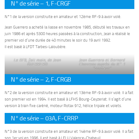
N° de série – 1, F-CRGF
N°1 de la version construite en amateur et 12ème RF-9 à avoir volé.
Jean Guerrero a acheté la liasse en novembre 1985, débuté les travaux en
juin 1986 et après 5300 heures passées à la construction, Jean a réalisé le
premier vol d’une durée de 40 minutes le soir du 19 avril 1992.
Il est basé à LFDT Tarbes-Laloubère.
Le RF9, fait main, de Jean
Jean Guerrero et Bernard
GUERRERO
Chavreau auprès du N° 1
“amateur”
N° de série – 2, F-CRGB
N°2 de la version construite en amateur et 13ème RF-9 à avoir volé. Il a fait
son premier vol en 1994. Il est basé à LFHS Bourg-Ceyzeriat. Il s’agit d’une
version à train fixe caréné, moteur Rotax 912, hélice tripale et volets.
N° de série – 03A, F-CRRP
N°3 de la version construite en amateur et 14ème RF-9 à avoir volé. Il a fait
son 1er vol en 1996. Il est basé à LFLU Valence-Chabeuil.