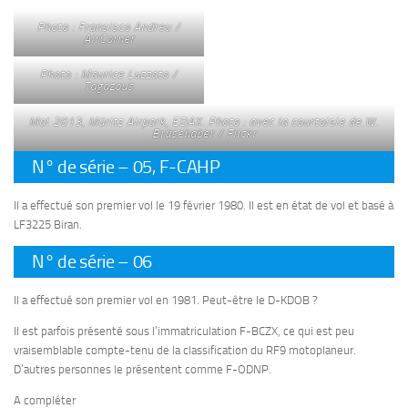
Photo : Fransisco Andreu /
AirCorner
Photo : Maurice Luzzato /
Tagazous
Mai 2013, Müritz Airpark, EDAX. Photo : avec la courtoisie de W.
Brüsehaber / Flickr
N° de série – 05, F-CAHP
Il a effectué son premier vol le 19 février 1980. Il est en état de vol et basé à
LF3225 Biran.
N° de série – 06
Il a effectué son premier vol en 1981. Peut-être le D-KDOB ?
Il est parfois présenté sous l’immatriculation F-BCZX, ce qui est peu
vraisemblable compte-tenu de la classification du RF9 motoplaneur.
D’autres personnes le présentent comme F-ODNP.
A compléter