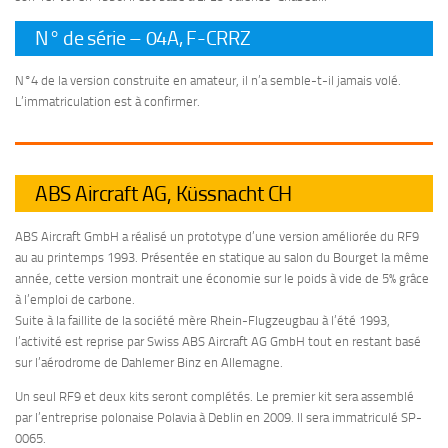
N° de série – 04A, F-CRRZ
N°4 de la version construite en amateur, il n’a semble-t-il jamais volé.
L’immatriculation est à confirmer.
ABS Aircraft AG, Küssnacht CH
ABS Aircraft GmbH a réalisé un prototype d’une version améliorée du RF9
au au printemps 1993. Présentée en statique au salon du Bourget la même
année, cette version montrait une économie sur le poids à vide de 5% grâce
à l’emploi de carbone.
Suite à la faillite de la société mère Rhein-Flugzeugbau à l’été 1993,
l’activité est reprise par Swiss ABS Aircraft AG GmbH tout en restant basé
sur l’aérodrome de Dahlemer Binz en Allemagne.
Un seul RF9 et deux kits seront complétés. Le premier kit sera assemblé
par l’entreprise polonaise Polavia à Deblin en 2009. Il sera immatriculé SP-
0065.