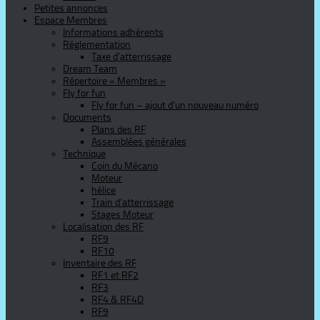
Petites annonces
Espace Membres
Informations adhérents
Réglementation
Taxe d’atterrissage
Dream Team
Répertoire « Membres »
Fly for fun
Fly for fun – ajout d’un nouveau numéro
Documents
Plans des RF
Assemblées générales
Technique
Coin du Mécano
Moteur
hélice
Train d’atterrissage
Stages Moteur
Localisation des RF
RF9
RF10
Inventaire des RF
RF1 et RF2
RF3
RF4 & RF4D
RF9