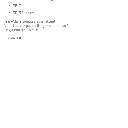
RF-7
RF-5 Sperber
Jean-Marie toujours aussi attentif
Vous trouvez pas qu’il a grossi en un an ?
Le gourou de la secte
Eric VALLAT