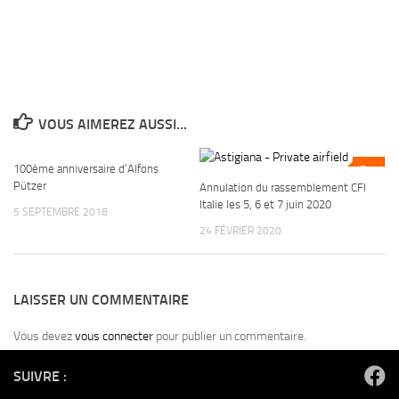
VOUS AIMEREZ AUSSI...
100ème anniversaire d’Alfons
0
0
Pützer
Annulation du rassemblement CFI
Italie les 5, 6 et 7 juin 2020
5 SEPTEMBRE 2018
24 FÉVRIER 2020
LAISSER UN COMMENTAIRE
Vous devez
vous connecter
pour publier un commentaire.
SUIVRE :