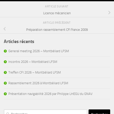
ARTICLE SUIVANT
Licence mécanicien
ARTICLE PRÉCÉDENT
Préparation rassemblement CFI france 2009
Articles récents
General meeting 2026 – Montbéliard LFSM
Incontro 2026 – Montbéliard LFSM
Treffen CFI 2026 – Montbéliard LFSM
Rassemblement 2026 à Montbéliard LFSM
Présentation navigabilité 2026 par Philippe LHEGU du GNAV
Rechercher :