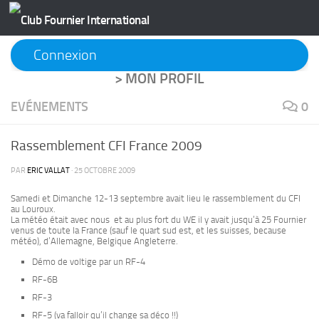
Skip to content
Connexion
>
MON PROFIL
EVÉNEMENTS
0
Rassemblement CFI France 2009
PAR
ERIC VALLAT
·
25 OCTOBRE 2009
Samedi et Dimanche 12-13 septembre avait lieu le rassemblement du CFI
au Louroux.
La météo était avec nous et au plus fort du WE il y avait jusqu’à 25 Fournier
venus de toute la France (sauf le quart sud est, et les suisses, because
météo), d’Allemagne, Belgique Angleterre.
Démo de voltige par un RF-4
RF-6B
RF-3
RF-5 (va falloir qu’il change sa déco !!)