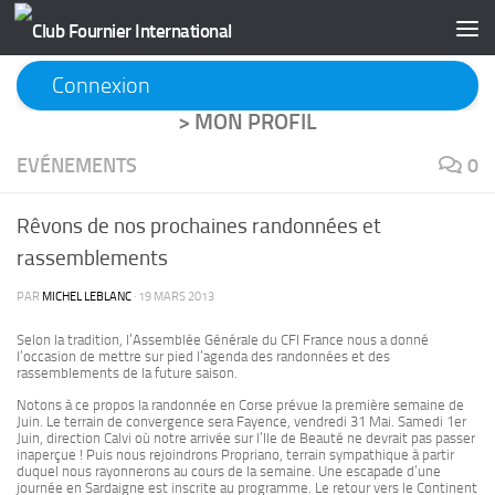
Skip to content
Connexion
>
MON PROFIL
EVÉNEMENTS
0
Rêvons de nos prochaines randonnées et
rassemblements
PAR
MICHEL LEBLANC
·
19 MARS 2013
Selon la tradition, l’Assemblée Générale du CFI France nous a donné
l’occasion de mettre sur pied l’agenda des randonnées et des
rassemblements de la future saison.
Notons à ce propos la randonnée en Corse prévue la première semaine de
Juin. Le terrain de convergence sera Fayence, vendredi 31 Mai. Samedi 1er
Juin, direction Calvi où notre arrivée sur l’Ile de Beauté ne devrait pas passer
inaperçue ! Puis nous rejoindrons Propriano, terrain sympathique à partir
duquel nous rayonnerons au cours de la semaine. Une escapade d’une
journée en Sardaigne est inscrite au programme. Le retour vers le Continent