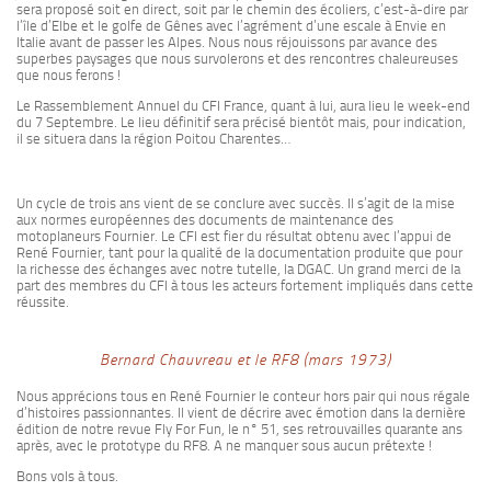
sera proposé soit en direct, soit par le chemin des écoliers, c’est-à-dire par
l’île d’Elbe et le golfe de Gênes avec l’agrément d’une escale à Envie en
Italie avant de passer les Alpes. Nous nous réjouissons par avance des
superbes paysages que nous survolerons et des rencontres chaleureuses
que nous ferons !
Le Rassemblement Annuel du CFI France, quant à lui, aura lieu le week-end
du 7 Septembre. Le lieu définitif sera précisé bientôt mais, pour indication,
il se situera dans la région Poitou Charentes…
Un cycle de trois ans vient de se conclure avec succès. Il s’agit de la mise
aux normes européennes des documents de maintenance des
motoplaneurs Fournier. Le CFI est fier du résultat obtenu avec l’appui de
René Fournier, tant pour la qualité de la documentation produite que pour
la richesse des échanges avec notre tutelle, la DGAC. Un grand merci de la
part des membres du CFI à tous les acteurs fortement impliqués dans cette
réussite.
Bernard Chauvreau et le RF8 (mars 1973)
Nous apprécions tous en René Fournier le conteur hors pair qui nous régale
d’histoires passionnantes. Il vient de décrire avec émotion dans la dernière
édition de notre revue Fly For Fun, le n° 51, ses retrouvailles quarante ans
après, avec le prototype du RF8. A ne manquer sous aucun prétexte !
Bons vols à tous.