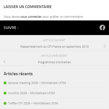
LAISSER UN COMMENTAIRE
Vous devez
vous connecter
pour publier un commentaire.
SUIVRE :
ARTICLE SUIVANT
Rassemblement du CFI France en septembre 2013
ARTICLE PRÉCÉDENT
Programmes d’entretien
Articles récents
General meeting 2026 – Montbéliard LFSM
Incontro 2026 – Montbéliard LFSM
Treffen CFI 2026 – Montbéliard LFSM