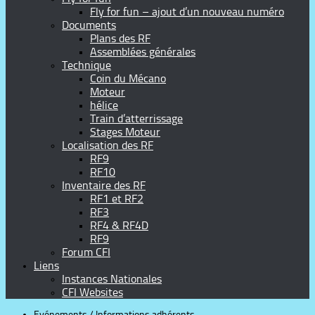
Fly for fun – ajout d’un nouveau numéro
Documents
Plans des RF
Assemblées générales
Technique
Coin du Mécano
Moteur
hélice
Train d’atterrissage
Stages Moteur
Localisation des RF
RF9
RF10
Inventaire des RF
RF1 et RF2
RF3
RF4 & RF4D
RF9
Forum CFI
Liens
Instances Nationales
CFI Websites
Evénements
/
Informations adhérents