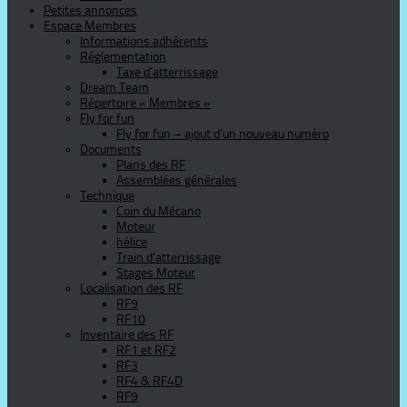
Petites annonces
Espace Membres
Informations adhérents
Réglementation
Taxe d’atterrissage
Dream Team
Répertoire « Membres »
Fly for fun
Fly for fun – ajout d’un nouveau numéro
Documents
Plans des RF
Assemblées générales
Technique
Coin du Mécano
Moteur
hélice
Train d’atterrissage
Stages Moteur
Localisation des RF
RF9
RF10
Inventaire des RF
RF1 et RF2
RF3
RF4 & RF4D
RF9