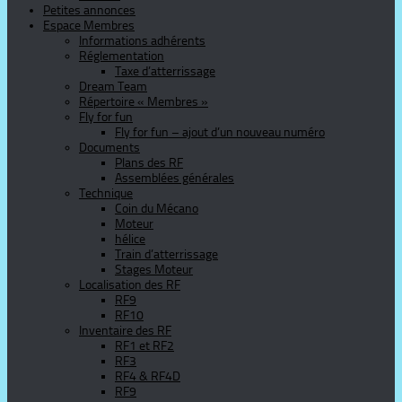
Petites annonces
Espace Membres
Informations adhérents
Réglementation
Taxe d’atterrissage
Dream Team
Répertoire « Membres »
Fly for fun
Fly for fun – ajout d’un nouveau numéro
Documents
Plans des RF
Assemblées générales
Technique
Coin du Mécano
Moteur
hélice
Train d’atterrissage
Stages Moteur
Localisation des RF
RF9
RF10
Inventaire des RF
RF1 et RF2
RF3
RF4 & RF4D
RF9