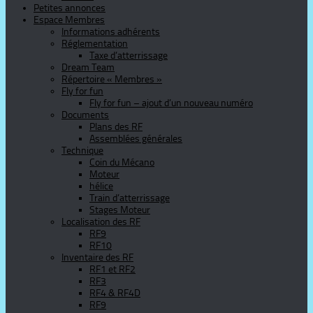
Petites annonces
Espace Membres
Informations adhérents
Réglementation
Taxe d’atterrissage
Dream Team
Répertoire « Membres »
Fly for fun
Fly for fun – ajout d’un nouveau numéro
Documents
Plans des RF
Assemblées générales
Technique
Coin du Mécano
Moteur
hélice
Train d’atterrissage
Stages Moteur
Localisation des RF
RF9
RF10
Inventaire des RF
RF1 et RF2
RF3
RF4 & RF4D
RF9