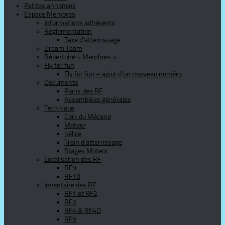
Petites annonces
Espace Membres
Informations adhérents
Réglementation
Taxe d’atterrissage
Dream Team
Répertoire « Membres »
Fly for fun
Fly for fun – ajout d’un nouveau numéro
Documents
Plans des RF
Assemblées générales
Technique
Coin du Mécano
Moteur
hélice
Train d’atterrissage
Stages Moteur
Localisation des RF
RF9
RF10
Inventaire des RF
RF1 et RF2
RF3
RF4 & RF4D
RF9