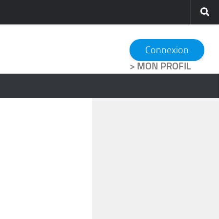
Connexion
>
MON PROFIL