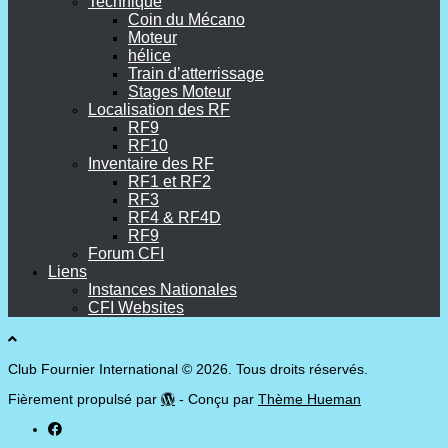
Technique
Coin du Mécano
Moteur
hélice
Train d’atterrissage
Stages Moteur
Localisation des RF
RF9
RF10
Inventaire des RF
RF1 et RF2
RF3
RF4 & RF4D
RF9
Forum CFI
Liens
Instances Nationales
CFI Websites
Club Fournier International © 2026. Tous droits réservés.
Fièrement propulsé par
- Conçu par
Thème Hueman