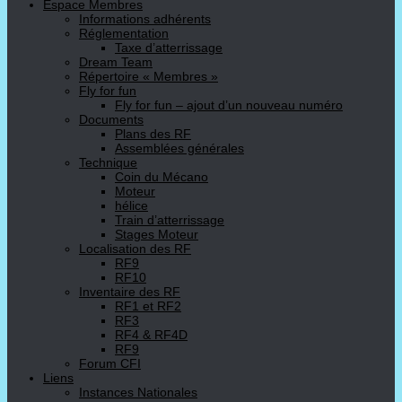
Espace Membres
Informations adhérents
Réglementation
Taxe d’atterrissage
Dream Team
Répertoire « Membres »
Fly for fun
Fly for fun – ajout d’un nouveau numéro
Documents
Plans des RF
Assemblées générales
Technique
Coin du Mécano
Moteur
hélice
Train d’atterrissage
Stages Moteur
Localisation des RF
RF9
RF10
Inventaire des RF
RF1 et RF2
RF3
RF4 & RF4D
RF9
Forum CFI
Liens
Instances Nationales