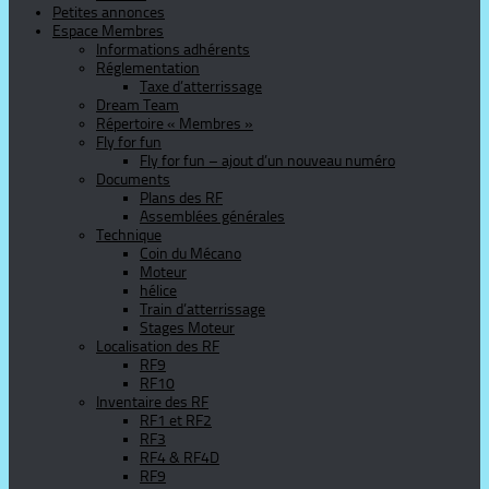
Petites annonces
Espace Membres
Informations adhérents
Réglementation
Taxe d’atterrissage
Dream Team
Répertoire « Membres »
Fly for fun
Fly for fun – ajout d’un nouveau numéro
Documents
Plans des RF
Assemblées générales
Technique
Coin du Mécano
Moteur
hélice
Train d’atterrissage
Stages Moteur
Localisation des RF
RF9
RF10
Inventaire des RF
RF1 et RF2
RF3
RF4 & RF4D
RF9