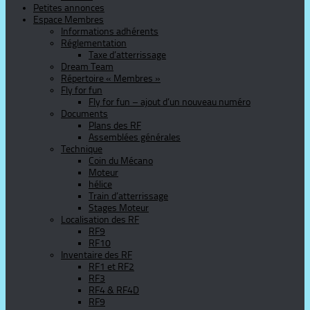
Petites annonces
Espace Membres
Informations adhérents
Réglementation
Taxe d’atterrissage
Dream Team
Répertoire « Membres »
Fly for fun
Fly for fun – ajout d’un nouveau numéro
Documents
Plans des RF
Assemblées générales
Technique
Coin du Mécano
Moteur
hélice
Train d’atterrissage
Stages Moteur
Localisation des RF
RF9
RF10
Inventaire des RF
RF1 et RF2
RF3
RF4 & RF4D
RF9